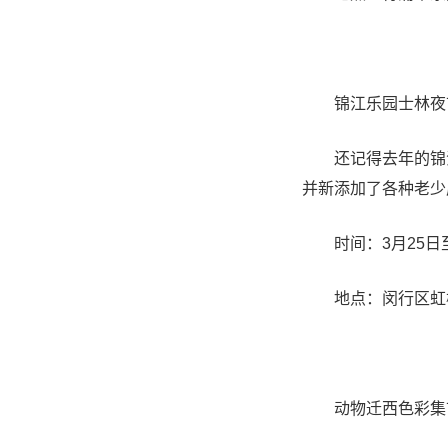
锦江乐园士林夜
还记得去年的锦江
并新添加了各种老少
时间：3月25日至
地点：闵行区虹梅
动物迁西色彩集