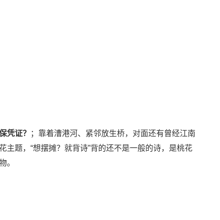
保凭证？
；靠着漕港河、紧邻放生桥，对面还有曾经江南
花主题，“想摆摊？就背诗”背的还不是一般的诗，是桃花
物。