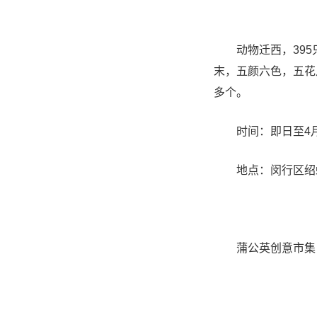
动物迁西，395只
末，五颜六色，五花
多个。
时间：即日至4月30日
地点：闵行区绍虹
蒲公英创意市集