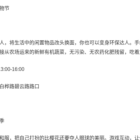
物节
将生活中的闲置物品改头换面，你也可以变身环保达人。手绘
接从农场运来的新鲜有机蔬菜，无污染、无农药化肥残留，吃着
0-16:00
桦路碧云路路口
季
服，把自己打扮的比樱花还要夺人眼球的美丽。游戏互动，让