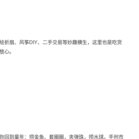
折扇、风筝DIY、二手交易等妙趣横生，这里也是吃货
放心。
你回到童年：捞金鱼、套圈圈，夹弹珠，捞水球。手创市