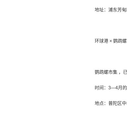
地址：浦东芳甸路
环球港 × 鹦鹉螺
鹦鹉螺市集 ，已
时间：3—4月的
地点：普陀区中山北