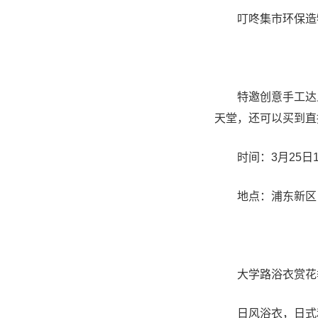
叮咚集市环保造
特邀创意手工达人，
天堂，还可以买到直
时间：3月25日13:0
地点：浦东新区白
大学路浴衣赏花
日风浴衣，日式和